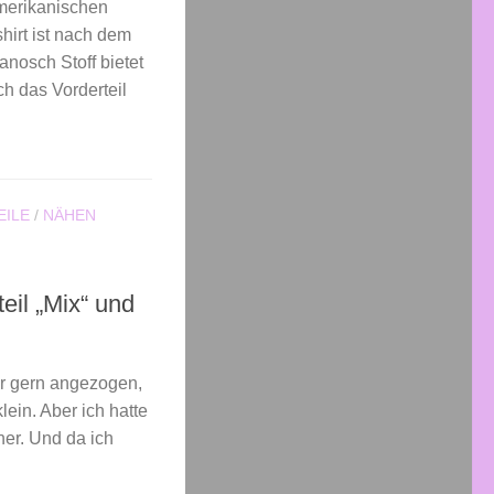
amerikanischen
irt ist nach dem
nosch Stoff bietet
ch das Vorderteil
EILE
/
NÄHEN
teil „Mix“ und
hr gern angezogen,
lein. Aber ich hatte
her. Und da ich