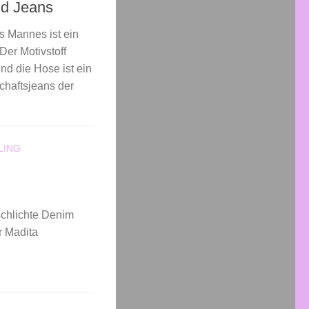
nd Jeans
s Mannes ist ein
Der Motivstoff
nd die Hose ist ein
chaftsjeans der
LING
 schlichte Denim
r Madita