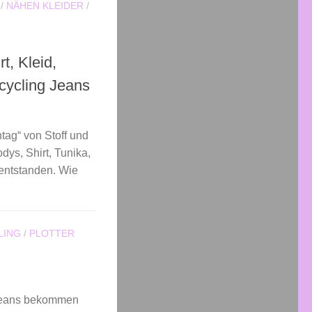
/
NÄHEN KLEIDER
/
t, Kleid,
cycling Jeans
tag“ von Stoff und
dys, Shirt, Tunika,
 entstanden. Wie
LING
/
PLOTTER
 Jeans bekommen