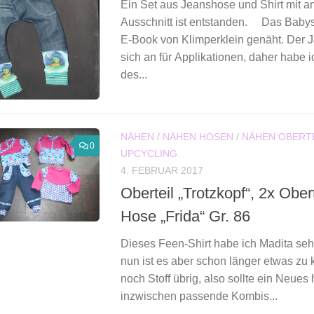
Ein Set aus Jeanshose und Shirt mit 
Ausschnitt ist entstanden. Das Babysh
E-Book von Klimperklein genäht. Der Ja
sich an für Applikationen, daher habe i
des...
NÄHEN
/
NÄHEN HOSEN
/
NÄHEN OBERT
0
UPCYCLING
4. FEBRUAR 2017
Oberteil „Trotzkopf“, 2x Ober
Hose „Frida“ Gr. 86
Dieses Feen-Shirt habe ich Madita se
nun ist es aber schon länger etwas zu k
noch Stoff übrig, also sollte ein Neues 
inzwischen passende Kombis...