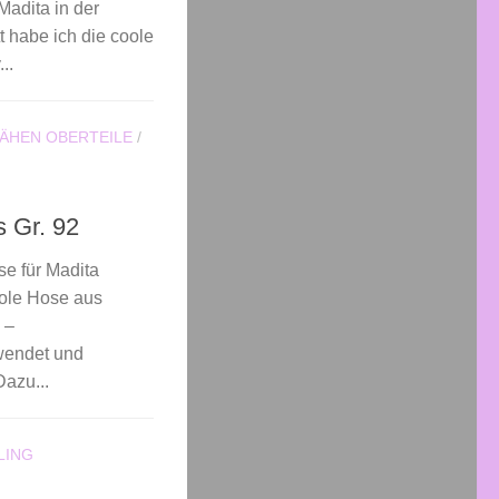
Madita in der
 habe ich die coole
..
ÄHEN OBERTEILE
/
s Gr. 92
se für Madita
oole Hose aus
 –
wendet und
Dazu...
LING