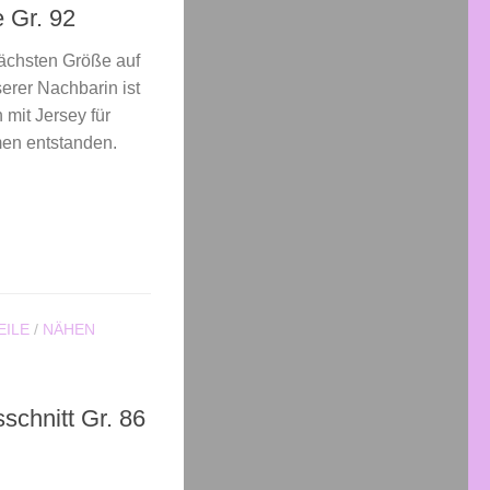
 Gr. 92
nächsten Größe auf
serer Nachbarin ist
mit Jersey für
en entstanden.
EILE
/
NÄHEN
schnitt Gr. 86