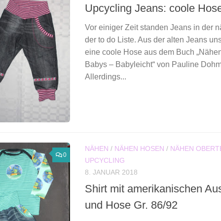
Upcycling Jeans: coole Hose
Vor einiger Zeit standen Jeans in der 
der to do Liste. Aus der alten Jeans un
eine coole Hose aus dem Buch „Nähen 
Babys – Babyleicht“ von Pauline Dohm
Allerdings...
NÄHEN
/
NÄHEN HOSEN
/
NÄHEN OBERT
0
UPCYCLING
8. JANUAR 2018
Shirt mit amerikanischen Aus
und Hose Gr. 86/92