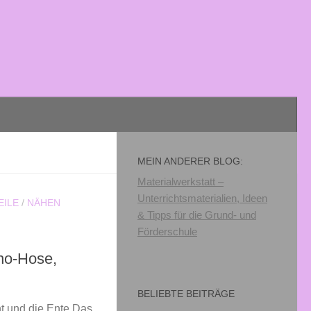
MEIN ANDERER BLOG:
Materialwerkstatt –
Unterrichtsmaterialien, Ideen
EILE
/
NÄHEN
& Tipps für die Grund- und
Förderschule
ino-Hose,
BELIEBTE BEITRÄGE
t und die Ente Das