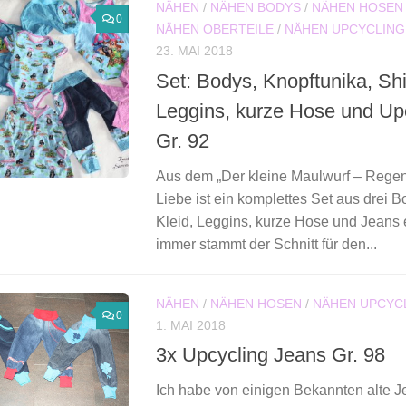
NÄHEN
/
NÄHEN BODYS
/
NÄHEN HOSEN
0
NÄHEN OBERTEILE
/
NÄHEN UPCYCLING
23. MAI 2018
Set: Bodys, Knopftunika, Shir
Leggins, kurze Hose und Up
Gr. 92
Aus dem „Der kleine Maulwurf – Regen
Liebe ist ein komplettes Set aus drei Bo
Kleid, Leggins, kurze Hose und Jeans
immer stammt der Schnitt für den...
NÄHEN
/
NÄHEN HOSEN
/
NÄHEN UPCYC
0
1. MAI 2018
3x Upcycling Jeans Gr. 98
Ich habe von einigen Bekannten alte