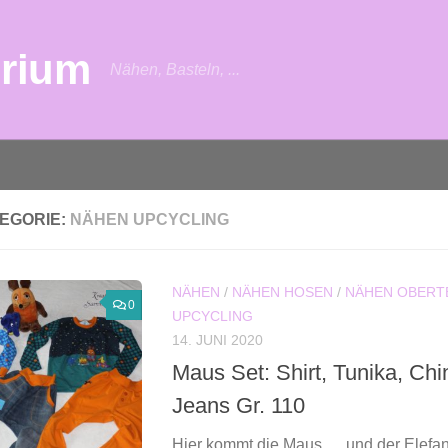
urium
Nähen, Basteln, ...
EGORIE:
NÄHEN UPCYCLING
NÄHEN
/
NÄHEN HOSEN
/
NÄHEN OBERT
0
UPCYCLING
14. JUNI 2020
Maus Set: Shirt, Tunika, Ch
Jeans Gr. 110
Hier kommt die Maus … und der Elefan