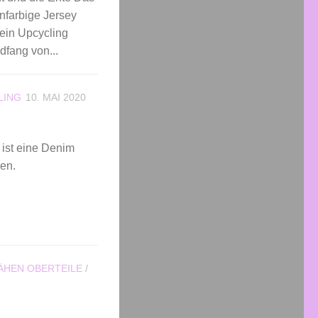
nfarbige Jersey
 ein Upcycling
dfang von...
LING
10. MAI 2020
 ist eine Denim
nden.
ÄHEN OBERTEILE
/