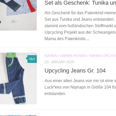
Set als Geschenk: Tunika u
Als Geschenk für das Patenkind meine
Set aus Tunika und Jeans entstanden. 
stammt vom holländischen Stoffmarkt u
Upcycling Projekt aus der Schwangers
Mama des Patenkinds....
NÄHEN
/
NÄHEN HOSEN
/
NÄHEN UPCYC
0
23. JANUAR 2020
Upcycling Jeans Gr. 104
Aus einer alten Jeans von mir ist eine
Luck*ees von Nipnaps in Größe 104 fü
entstanden.