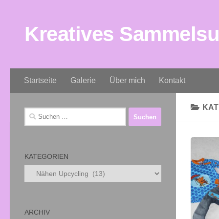
Zum Inhalt springen
Kreatives Sammels
Startseite
Galerie
Über mich
Kontakt
KAT
Suchen
nach:
KATEGORIEN
Kategorien
ARCHIV