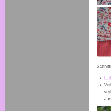
Schnitt
Lie
Voi
ver
aus