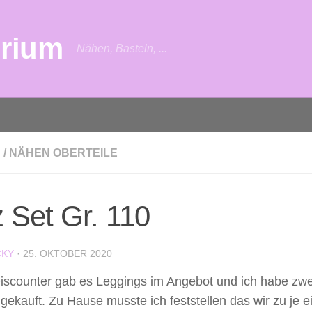
urium
Nähen, Basteln, ...
N
/
NÄHEN OBERTEILE
z Set Gr. 110
CKY
·
25. OKTOBER 2020
iscounter gab es Leggings im Angebot und ich habe zwei
gekauft. Zu Hause musste ich feststellen das wir zu je e