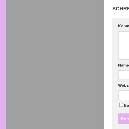
SCHRE
Komm
Nam
Webs
Be