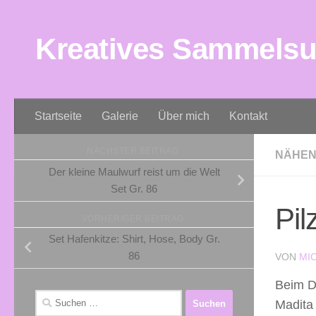
Zum Inhalt springen
Kreatives Sammels
Startseite
Galerie
Über mich
Kontakt
NÄCHSTER BEITRAG
NÄHE
Der kleine Maulwurf reist um die Welt
Set Gr. 86
Pil
VORHERIGER BEITRAG
Set Hafenkitze: Shirt, Hose, Body Gr.
86
VON
MI
Beim D
Suchen
Madita 
nach: