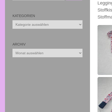
Legging
Stoffki
KATEGORIEN
Stoffma
Kategorien
ARCHIV
Archiv