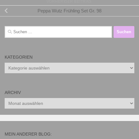
VORHERIGER BEITRAG
Peppa Wutz Frühling Set Gr. 98
Suchen
nach:
KATEGORIEN
Kategorien
ARCHIV
Archiv
MEIN ANDERER BLOG: